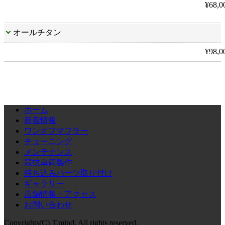
¥68,
オールチタン
¥98,
ホーム
新着情報
ワンオフマフラー
チューニング
メンテナンス
競技車両製作
持ち込みパーツ取り付け
ギャラリー
店舗情報・アクセス
お問い合わせ
Copyrights(C) T,mind. All rights reserved.